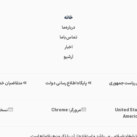
خانه
درباره‌ما
تماس‌باما
اخبار
آرشیو
ی ریاست جمهوری
پایگاه اطلاع رسانی دولت
متقاضیان خد
United States 
مرورگر: Chrome
نسخه : 40
Americ
غات‌اسلامی می‌باشد و استفاده از آن با ذکر منبع بلامانع است.