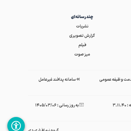
چندرسانه‌ای
نشریات
گزارش تصویری
فیلم
میز صوت
مت وظیفه عمومی
سامانه پدافند غیرعامل
3.11.
به روز رسانی : 1405/03/06
گروه نرم افزاری دی