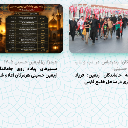
ان| بندرعباس در تب و تاب
هرمزگان| اربعین حسینی ۱۴۰۵
حسینی؛
مسیرهای پیاده روی جاماندگ
 جاماندگان اربعین؛ فریاد
اربعین حسینی هرمزگان اعلام ش
ری در ساحل خلیج فارس