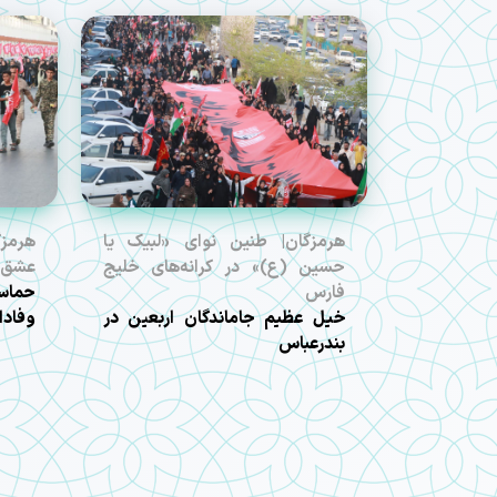
هرمزگان| طنین نوای «لبیک یا
هرمزگ
حسین (ع)» در کرانه‌های خلیج
عشق 
فارس
حماسه
خیل عظیم جاماندگان اربعین در
وفادا
بندرعباس