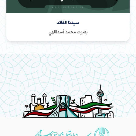
اسمع یا صهیون
بصوت أبوذر روحي