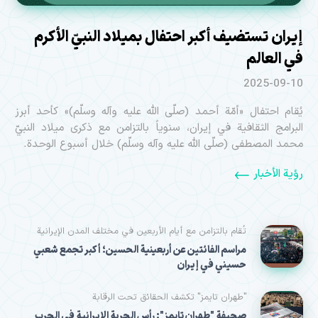
إيران تستضيف أكبر احتفال بميلاد النبيّ الأكرم
في العالم
2025-09-10
يُقام احتفال «أمّة أحمد (صلّى الله عليه وآله وسلّم)» كأحد أبرز
البرامج الثقافية في إيران، سنوياً بالتزامن مع ذكرى ميلاد النبيّ
محمد المصطفى (صلّى الله عليه وآله وسلّم) خلال أسبوع الوحدة.
رؤية الأخبار
تُقام بالتزامن مع أيام الأربعين في مختلف المدن الإيرانية
مراسم الفائتین عن أربعينية الحسين؛ أكبر تجمع شعبي
حسيني في إيران
"طهران تايمز" تكشف الحقائق تحت الرقابة
صحيفة "طهران تايمز": رأس الحربة الإيرانية في الحرب