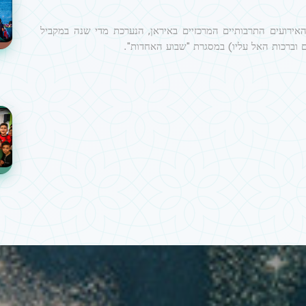
אירועים התרבותיים המרכזיים באיראן, הנערכת מדי שנה במקביל
וברכות האל עליו) במסגרת "שבוע האחדות".