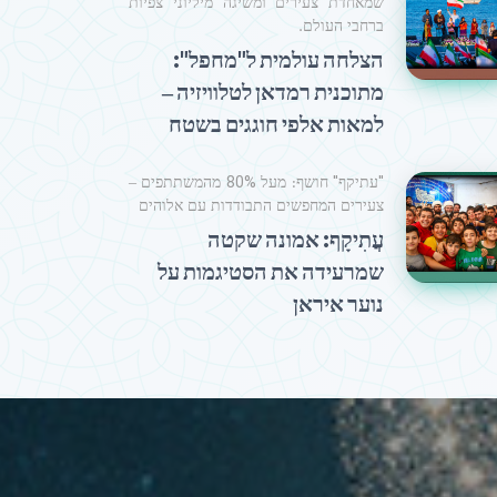
שמאחדת צעירים ומשיגה מיליוני צפיות
ברחבי העולם.
הצלחה עולמית ל"מחפל":
מתוכנית רמדאן לטלוויזיה –
למאות אלפי חוגגים בשטח
"עתיקף" חושף: מעל 80% מהמשתתפים –
צעירים המחפשים התבודדות עם אלוהים
עֲתִיקָף: אמונה שקטה
שמרעידה את הסטיגמות על
נוער איראן