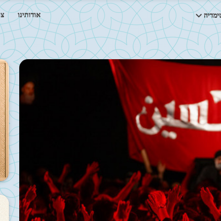
אודותינו
צו
ימדיה