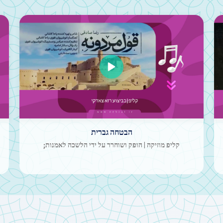
«עלאג'» של מוהסן צ'אוושי באמצעות בינה מלאכותית
קליפ | הופק ושוחרר על ידי ארגון הקולנוע סורה;