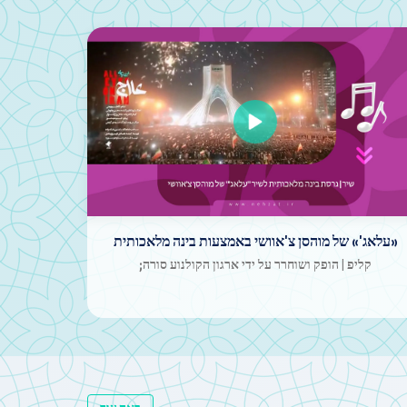
האסיפה הגדולה «איראן, צולפיקאר של עלי» התקיימה
ברחבי איראן
ב
בהתנגדות למתקפה הצבאית של ישראל על איראן