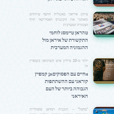
עיתון איראני באנגלית חושף עיוותים
ומאתגר את הקונגרס האמריקאי חרף
הצנזורה המערבית
טהראן טיימס: לוחמי
התקשורת של איראן מול
ההגמוניה המערבית
יותר מ-20 מיליון איש השתתפו בקמפיין
זה
«חיים עם הפסוקים»; קמפיין
קוראני עם ההשתתפות
הגבוהה ביותר של העם
האיראני
"מחפל" – תוכנית רמדאן פופולרית