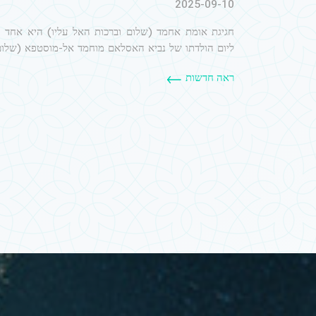
2025-09-10
חגיגת אומת אחמד (שלום וברכות האל עליו) היא אחד ה
ליום הולדתו של נביא האסלאם מוחמד אל-מוסטפא (שלום 
ראה חדשות