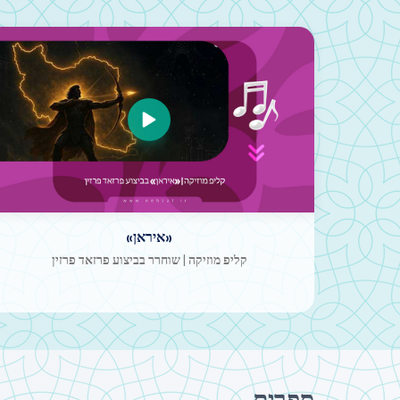
הבטחה גברית
קליפ מוזיקה | הופק ושוחרר על ידי הלשכה לאמנות;