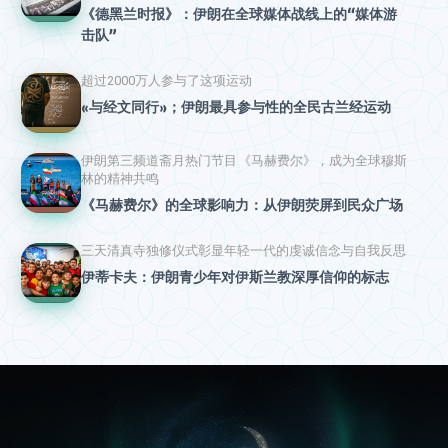
《德黑兰时报》：伊朗在全球媒体战线上的“媒体游
击队”
超过2000万人参与了这项运动
«与经文同行»；伊朗最具参与性的全民古兰经运动
伊朗第三频道斋月热门节目《马赫费尔》，成为全球穆斯
林的精神共鸣
《马赫费尔》的全球影响力：从伊朗荧屏到民众广场
三天清真寺独修仪式彰显年轻一代的虔诚信念与自我反思
伊蒂卡夫：伊朗青少年对伊斯兰教深厚信仰的标志