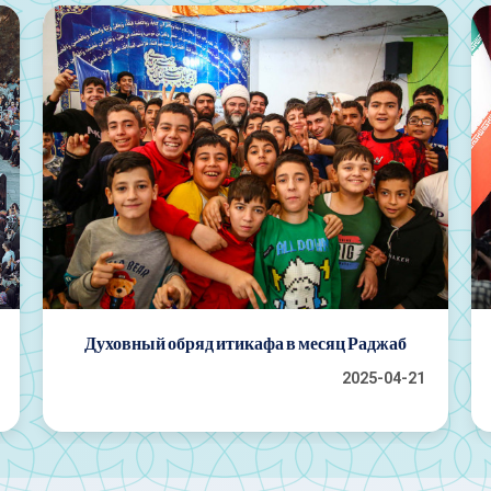
Карен Хомаюнфар выбран деятелем
искусства года
2025-04-20