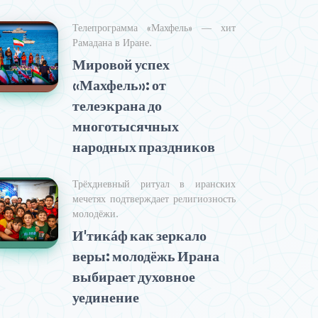
Телепрограмма «Махфель» — хит
Рамадана в Иране.
Мировой успех
«Махфель»: от
телеэкрана до
многотысячных
народных праздников
Трёхдневный ритуал в иранских
мечетях подтверждает религиозность
молодёжи.
И'тикáф как зеркало
веры: молодёжь Ирана
выбирает духовное
уединение