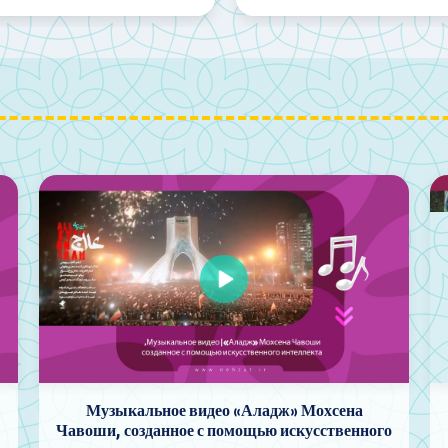
Всенародное собрание «Иран — Зульфикар
о
Али» прошло по всей стране