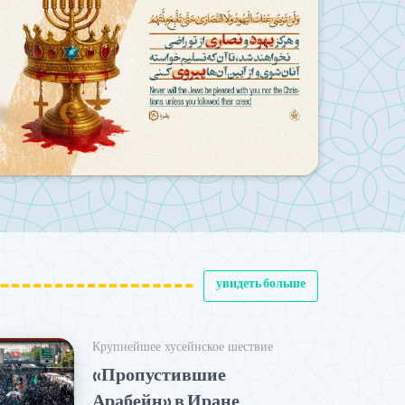
Несмотря на западную пропаганду, массовое участие иранской м
Религиозность иранского народа: фа
увидеть больше
Крупнейшее хусейнское шествие
«Пропустившие
Арабейн» в Иране