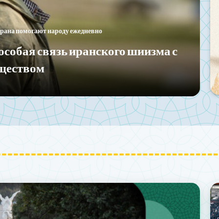
рана угрожает связи народа с исламской системой.
 образа в Instagram: кто побеждает
ационной войне?