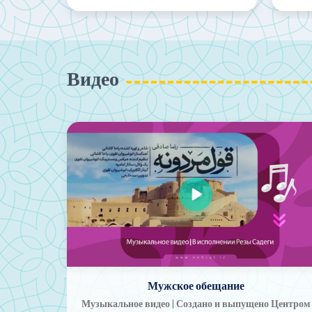
Видео
Музыкальное видео «Аладж» Мохсена
Чавоши, созданное с помощью искусственног
 Центром