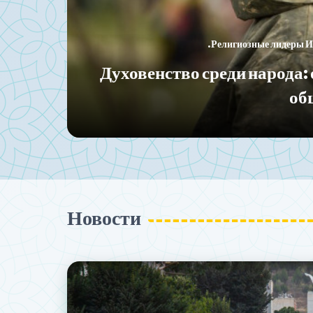
Западная информационная война против И
а с
Реальность иранцев против их
в информ
Новости