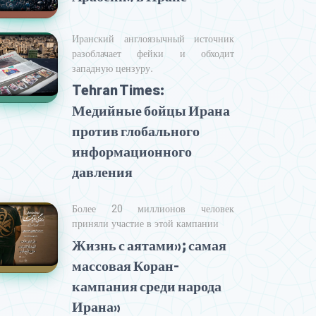
Иранский англоязычный источник
разоблачает фейки и обходит
западную цензуру.
Tehran Times:
Медийные бойцы Ирана
против глобального
информационного
давления
Более 20 миллионов человек
приняли участие в этой кампании
Жизнь с аятами»; самая
массовая Коран-
кампания среди народа
Ирана»