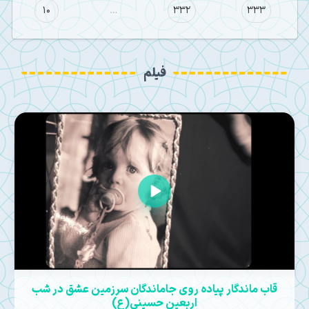
10
…
332
333
فیلم
قاب ماندگار پیاده روی جاماندگان سرزمین عشق در شب
اربعین حسینی(ع)