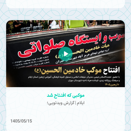
موکبی که افتتاح شد
ایلام | گزارش ویدئویی؛
1405/05/15