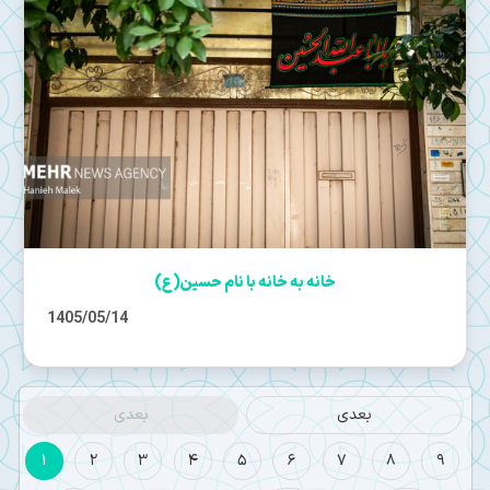
خانه به خانه با نام حسین(ع)
1405/05/14
بعدی
بعدی
1
2
3
4
5
6
7
8
9