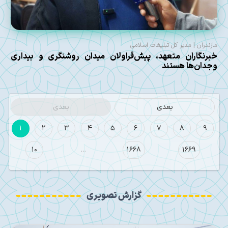
مازندران | مدیر کل تبلیغات اسلامی
خبرنگاران متعهد، پیش‌قراولان میدان روشنگری و بیداری
وجدان‌ها هستند
بعدی
بعدی
1
2
3
4
5
6
7
8
9
10
…
1668
1669
گزارش تصویری