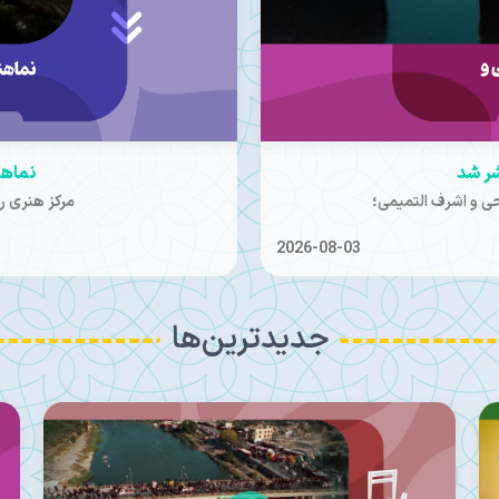
د
دل مردم عزیز
؛
3 مرداد | ️حجت‌الاسلام قمی در دیدار با سربازان جان‌فدای ایران:
2026-08-02
جدیدترین‌ها