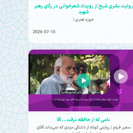
روایت بشری شیخ از رویداد شعرخوانی در رثای رهبر
شهید
حوزه هنری |
2026-07-15
نامی که از حافظه نرفت... آقا
سفیر فیلم | ️روایتی کوتاه از دلتنگی مردی که نمی‌داند آقای