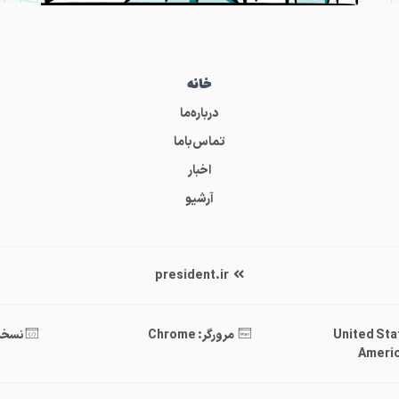
خانه
درباره‌ما
تماس‌باما
اخبار
آرشیو
president.ir
United States 
مرورگر: Chrome
نسخه : .40
Americ