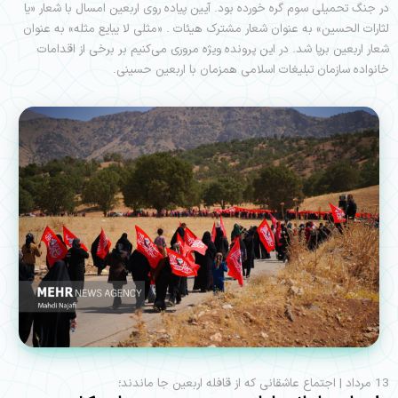
در جنگ تحمیلی سوم گره خورده بود. آیین پیاده روی اربعین امسال با شعار «یا
لثارات الحسین» به عنوان شعار مشترک هیئات . «مثلی لا یبایع مثله» به عنوان
شعار اربعین برپا شد. در این پرونده ویژه مروری می‌کنیم بر برخی از اقدامات
خانواده سازمان تبلیغات اسلامی همزمان با اربعین حسینی.
13 مرداد | اجتماع عاشقانی که از قافله اربعین جا ماندند؛