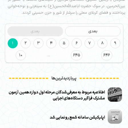
بین‌الحرمین، در سوگ حضرت اباعبدالله‌الحسین(ع) به سینه‌زنی و نوحه‌خوانی
پرداختند و فضای کربلای معلی را سرشار از شور و حزن حسینی کردند.
بعدی
بعدی
1
2
3
4
5
6
7
8
9
10
…
645
646
پربازدیدترین‌ها
اطلاعیه مربوط به معرفی‌شدگان مرحله اول دوازدهمین آزمون
مشترک فراگیر دستگاه‌های اجرایی
اپلیکیشن سامانه شمع رونمایی شد