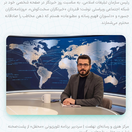
رئیس سازمان تبلیغات اسلامی، به مناسبت روز خبرنگار در صفحه شخصی خود در
شبکه اجتماعی ویراستی نوشت؛ قدردانِ «خبرنگاران سخت‌کوش»، «روزنامه‌نگاران
جسور» و «دلسوزانِ فهیمِ رسانه و مطبوعات» هستم که ذهن مخاطب را صادقانه
محترم می‌شمارند.
مرکز هنری و رسانه‌ای نهضت | سردبیر برنامه تلویزیونی «محفل» از پشت‌صحنه