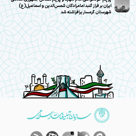
ایران بر فراز گنبد امامزادگان شمس‌الدین و اسماعیل(ع)
شهرستان گرمسار برافراشته شد